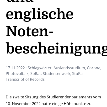
englische
Noten­
bescheinigun
17.11.2022 · Schlagwörter:
Auslandsstudium
,
Corona
,
Photovoltaik
,
SpRat
,
Studentenwerk
,
StuPa
,
Transcript of Records
Die zweite Sitzung des Studierendenparlaments vom
10. November 2022 hatte einige Höhepunkte zu