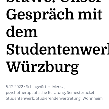
Gespräch mit
dem
Studentenwer
Würzburg
5.12.2022 · Schlagwörter:
Mensa
,
psychotherapeutische Beratung
,
Semesterticket
,
Studentenwerk
,
Studierendenvertretung
,
Wohnheim