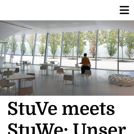
StuVe meets
StuWe: Unser