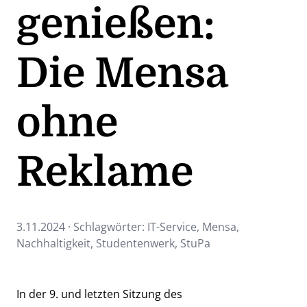
genießen:
Die Mensa
ohne
Reklame
3.11.2024 · Schlagwörter:
IT-Service
,
Mensa
,
Nachhaltigkeit
,
Studentenwerk
,
StuPa
In der 9. und letzten Sitzung des