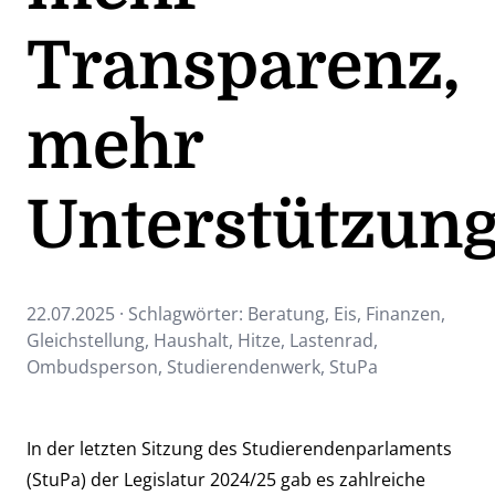
Transparenz,
mehr
Unterstützun
22.07.2025 · Schlagwörter:
Beratung
,
Eis
,
Finanzen
,
Gleichstellung
,
Haushalt
,
Hitze
,
Lastenrad
,
Ombudsperson
,
Studierendenwerk
,
StuPa
In der letzten Sitzung des Studierendenparlaments
(StuPa) der Legislatur 2024/25 gab es zahlreiche