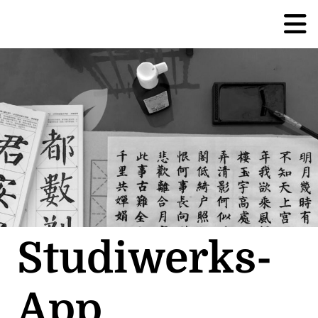
Studiwerks-
App,