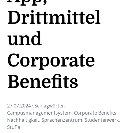
Drittmittel
und
Corporate
Benefits
27.07.2024 · Schlagwörter:
Campusmanagementsystem
,
Corporate Benefits
,
Nachhaltigkeit
,
Sprachenzentrum
,
Studentenwerk
,
StuPa