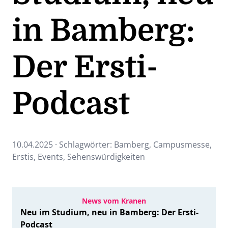
in Bamberg:
Der Ersti-
Podcast
10.04.2025 · Schlagwörter:
Bamberg
,
Campusmesse
,
Erstis
,
Events
,
Sehenswürdigkeiten